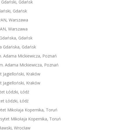
t Gdański, Gdańsk
dański, Gdańsk
ki PAN, Warszawa
i PAN, Warszawa
a Gdańska, Gdańsk
ika Gdańska, Gdańsk
 im. Adama Mickiewicza, Poznań
t im. Adama Mickiewicza, Poznań
t Jagielloński, Kraków
t Jagielloński, Kraków
tet Łódzki, Łódź
tet Łódzki, Łódź
sytet Mikołaja Kopernika, Toruń
rsytet Mikołaja Kopernika, Toruń
cławski, Wrocław