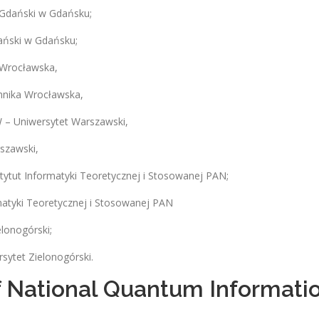
t Gdański w Gdańsku;
dański w Gdańsku;
a Wrocławska,
chnika Wrocławska,
W – Uniwersytet Warszawski,
rszawski,
nstytut Informatyki Teoretycznej i Stosowanej PAN;
rmatyki Teoretycznej i Stosowanej PAN
elonogórski;
rsytet Zielonogórski.
of National Quantum Informat