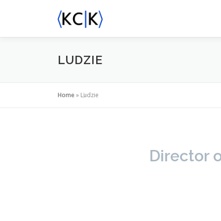
Przejdź
do
treści
LUDZIE
Home
»
Ludzie
Director 