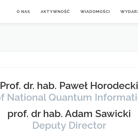
O NAS
AKTYWNOŚĆ
WIADOMOŚCI
WYDAR
Prof. dr. hab. Paweł Horodeck
of National Quantum Informat
prof. dr hab. Adam Sawicki
Deputy Director