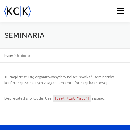
Przejdź
do
Menu
treści
O NAS
AKTYWNOŚĆ
WIADOMOŚCI
SEMINARIA
WYDARZENIA
NAGRODY KCIK
KONTAKT
Home
»
Seminaria
Tu znajdziesz listę organizowanych w Polsce spotkań, seminariów i
konferencji związanych z zagadnieniami informacji kwantowej
Deprecated shortcode. Use
instead.
[vsel list="all"]